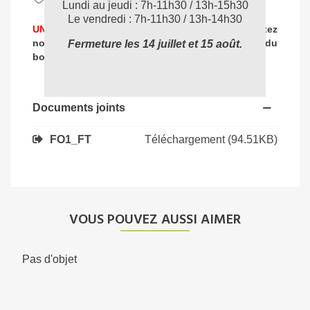
Lundi au jeudi : 7h-11h30 / 13h-15h30
Le vendredi : 7h-11h30 / 13h-14h30
UNE PROBLEMATIQUE DE NETTOYAGE ?
Contactez
nos experts
pour vous accompagner dans
le choix du
Fermeture les 14 juillet et 15 août.
04 72 78 87 87
bon produit
:
Documents joints
Téléchargement (94.51KB)
FO1_FT
VOUS POUVEZ AUSSI AIMER
Pas d'objet