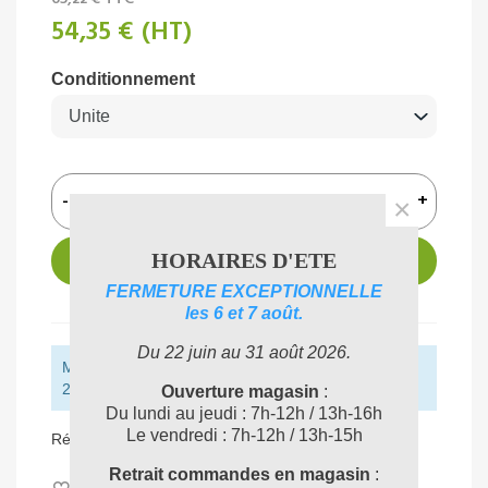
54,35 €
(HT)
Conditionnement
-
+
×
HORAIRES D'ETE
AJOUTER AU PANIER
FERMETURE EXCEPTIONNELLE
les 6 et 7 août.
Du 22 juin au 31 août 2026.
Montant restant pour obtenir la livraison gratuite :
250,00 € (HT)
Ouverture magasin
:
Du lundi au jeudi : 7h-12h / 13h-16h
Le vendredi : 7h-12h / 13h-15h
Référence:
FO1
Retrait commandes en magasin
:
Aimer
0