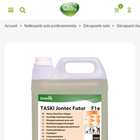
0
Accueil
>
Nettoyants sols professionnels
>
Décapants sols
>
Décapant cla