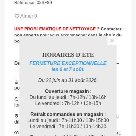
Référence:
03BF90
Aimer
0
UNE PROBLEMATIQUE DE NETTOYAGE ?
Contactez
nos experts
pour vous accompagner dans
le choix du
×
04 72 78 87 87
bon produit
:
HORAIRES D'ETE
FERMETURE EXCEPTIONNELLE
Description
les 6 et 7 août.
Du 22 juin au 31 août 2026.
🧹
Balayage précis
: poils fleuris capturant
poussières et saletés fines.
Ouverture magasin
:
Du lundi au jeudi : 7h-12h / 13h-16h
💪
Structure solide
: vinyle résistant pour une
Le vendredi : 7h-12h / 13h-15h
longue durée de vie.
Retrait commandes en magasin
:
⚙️
Largeur 29 cm
: parfait pour zones étroites ou
Lundi au jeudi : 7h-11h30 / 13h-15h30
difficiles d’accès.
Le vendredi : 7h-11h30 / 13h-14h30
🤲
Maniable et léger
: facilite le travail sans effort.