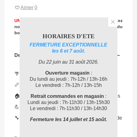
Aimer
0
×
UNE PROBLEMATIQUE DE NETTOYAGE ?
Contactez
nos experts
pour vous accompagner dans
le choix du
04 72 78 87 87
bon produit
:
HORAIRES D'ETE
FERMETURE EXCEPTIONNELLE
les 6 et 7 août.
Description
Du 22 juin au 31 août 2026.
Ouverture magasin
:
🌴
Fibre coco
: balayage naturel et efficace
Du lundi au jeudi : 7h-12h / 13h-16h
📏
Largeur 29 cm
: idéal espaces étroits
Le vendredi : 7h-12h / 13h-15h
🏠
Usage pro
: ateliers, commerces, collectivités
Retrait commandes en magasin
:
Lundi au jeudi : 7h-11h30 / 13h-15h30
💪
Durable
: résiste à un usage quotidien
Le vendredi : 7h-11h30 / 13h-14h30
🔧
Fixation manche
: installation simple et rapide
Fermeture les 14 juillet et 15 août.