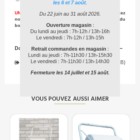
les 6 et 7 août.
UNE PROBLEMATIQUE DE NETTOYAGE ?
Contactez
Du 22 juin au 31 août 2026.
nos experts
pour vous accompagner dans
le choix du
04 72 78 87 87
Ouverture magasin
:
bon produit
:
Du lundi au jeudi : 7h-12h / 13h-16h
Le vendredi : 7h-12h / 13h-15h
Documents joints
Retrait commandes en magasin
:
Lundi au jeudi : 7h-11h30 / 13h-15h30
Le vendredi : 7h-11h30 / 13h-14h30
Téléchargement (59.37KB)
120205769_FT
Fermeture les 14 juillet et 15 août.
VOUS POUVEZ AUSSI AIMER