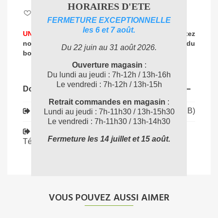
HORAIRES D'ETE
Aimer
0
FERMETURE EXCEPTIONNELLE
les 6 et 7 août.
UNE PROBLEMATIQUE DE NETTOYAGE ?
Contactez
nos experts
pour vous accompagner dans
le choix du
Du 22 juin au 31 août 2026.
04 72 78 87 87
bon produit
:
Ouverture magasin
:
Du lundi au jeudi : 7h-12h / 13h-16h
Le vendredi : 7h-12h / 13h-15h
Documents joints
Retrait commandes en magasin
:
Téléchargement (265.17KB)
ALT1533_FT
Lundi au jeudi : 7h-11h30 / 13h-15h30
Le vendredi : 7h-11h30 / 13h-14h30
VUE_ECLATEE_Attix_71
Fermeture les 14 juillet et 15 août.
Téléchargement (1.59MB)
VOUS POUVEZ AUSSI AIMER