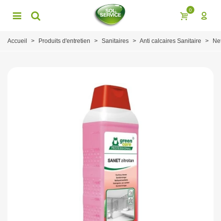
0
Accueil
>
Produits d'entretien
>
Sanitaires
>
Anti calcaires Sanitaire
>
Net