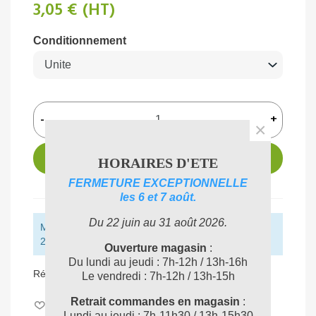
3,05 €
(HT)
Conditionnement
-
+
×
AJOUTER AU PANIER
HORAIRES D'ETE
FERMETURE EXCEPTIONNELLE
les 6 et 7 août.
Du 22 juin au 31 août 2026.
Montant restant pour obtenir la livraison gratuite :
250,00 € (HT)
Ouverture magasin
:
Du lundi au jeudi : 7h-12h / 13h-16h
Référence:
BR450918
Le vendredi : 7h-12h / 13h-15h
Retrait commandes en magasin
:
Aimer
0
Lundi au jeudi : 7h-11h30 / 13h-15h30