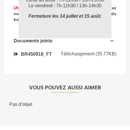
Le vendredi : 7h-11h30 / 13h-14h30
UNE PROBLEMATIQUE DE NETTOYAGE ?
Contactez
nos experts
pour vous accompagner dans
le choix du
Fermeture les 14 juillet et 15 août.
04 72 78 87 87
bon produit
:
Documents joints
Téléchargement (35.77KB)
BR450918_FT
VOUS POUVEZ AUSSI AIMER
Pas d'objet