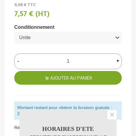
9,08 €
TTC
7,57 €
(HT)
Conditionnement
-
+
AJOUTER AU PANIER
Montant restant pour obtenir la livraison gratuite :
×
250,00 € (HT)
Référence:
POD0351
HORAIRES D'ETE