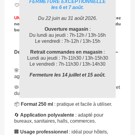
FERMETURE EXCEPTIONNELLE
Aimer
0
les 6 et 7 août.
UNE PROBLEMATIQUE DE NETTOYAGE ?
Contactez
Du 22 juin au 31 août 2026.
nos experts
pour vous accompagner dans
le choix du
Ouverture magasin
:
04 72 78 87 87
bon produit
:
Du lundi au jeudi : 7h-12h / 13h-16h
Le vendredi : 7h-12h / 13h-15h
Retrait commandes en magasin
:
Description
Lundi au jeudi : 7h-11h30 / 13h-15h30
Le vendredi : 7h-11h30 / 13h-14h30
🌸
Fragrance Londres
: parfum raffiné et
Fermeture les 14 juillet et 15 août.
agréable.
🦠
Neutralise les odeurs
: efficacité immédiate et
durable.
📦
Format 250 ml
: pratique et facile à utiliser.
🔄
Application polyvalente
: adapté pour
bureaux, sanitaires, halls, commerces.
🏢
Usage professionnel
: idéal pour hôtels,