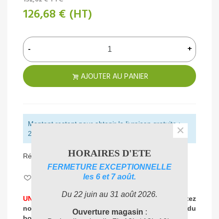
126,68 €
(HT)
-
+
AJOUTER AU PANIER
Montant restant pour obtenir la livraison gratuite :
×
250,00 € (HT)
HORAIRES D'ETE
Référence:
SE617000
FERMETURE EXCEPTIONNELLE
les 6 et 7 août.
Aimer
0
Du 22 juin au 31 août 2026.
UNE PROBLEMATIQUE DE NETTOYAGE ?
Contactez
nos experts
pour vous accompagner dans
le choix du
Ouverture magasin
:
04 72 78 87 87
bon produit
: