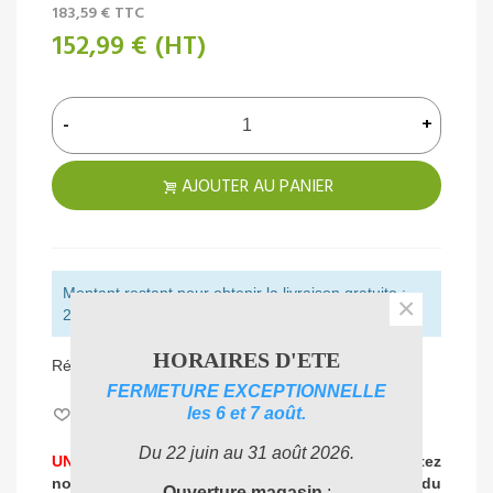
183,59 €
TTC
152,99 €
(HT)
-
+
AJOUTER AU PANIER
Montant restant pour obtenir la livraison gratuite :
×
250,00 € (HT)
HORAIRES D'ETE
Référence:
LA55111688
FERMETURE EXCEPTIONNELLE
les 6 et 7 août.
Aimer
0
Du 22 juin au 31 août 2026.
UNE PROBLEMATIQUE DE NETTOYAGE ?
Contactez
nos experts
pour vous accompagner dans
le choix du
Ouverture magasin
: