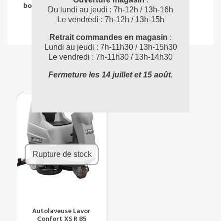
04 72 78 87 87
bon produit
:
Du lundi au jeudi : 7h-12h / 13h-16h
Le vendredi : 7h-12h / 13h-15h
Retrait commandes en magasin
:
Lundi au jeudi : 7h-11h30 / 13h-15h30
Le vendredi : 7h-11h30 / 13h-14h30
VOUS POUVEZ AUSSI AIMER
Fermeture les 14 juillet et 15 août.
Rupture de stock
Autolaveuse Lavor
Confort XS R 85